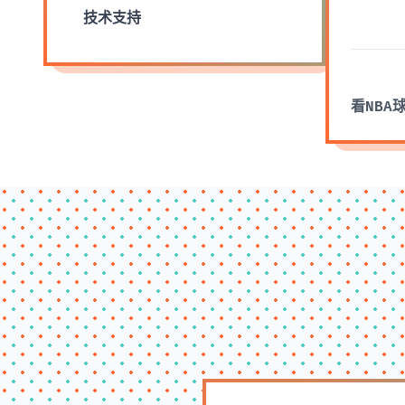
技术支持
看NB