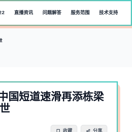
22
直播资讯
问题解答
服务范围
技术支持
世
！中国短道速滑再添栋梁
出世
收藏
分享