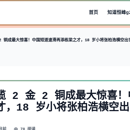
首页
知道
恒峰g
 2 铜成最大惊喜！中国短道速滑再添栋梁之才，18 岁小将张柏浩横空出
揽 2 金 2 铜成最大惊喜
才，18 岁小将张柏浩横空
月前
78 阅读