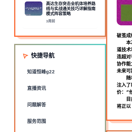
高达生存突击全机体培养路
线与实战通关技巧详解指南
模式阵容策略
3周前
破茧成
本
道技术
快捷导航
连超对
协作能
未来可
知道
恒峰g22
随
注入了
直播资讯
价：“
目
问题解答
将正以
服务范围