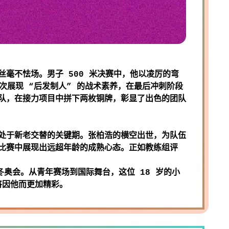
毫不怯场。男子 500 米决赛中，他以凌厉的弯
次展现 “后发制人” 的战术素养，在最后冲刺阶段
队，在接力项目中拼下两枚铜牌，彰显了出色的团队
处于新老交替的关键期。张柏浩的横空出世，为队伍
比赛中展现出远超年龄的成熟心态。正如教练组评
冬奥会。从青年赛场到国际舞台，这位 18 岁的小
将因他而更加精彩。