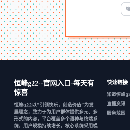
恒峰g22--官网入口-每天有
快速链接
惊喜
知道
恒峰g
直播资讯
恒峰g22以“引领快乐，创造价值”为发
展理念，致力于为用户群体提供多元、多
服务范围
形式的内容，平台覆盖多个语种与终端系
统，用户规模持续增长。核心系统采用模