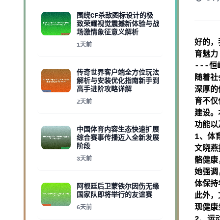
围绕CF杀敌图标设计的极
致荣耀视觉震撼新体验与战
场激情象征意义解析
好的，
1天前
育魅力
---
恒
传奇世界客户端全方位玩法
随着社
解析与安装优化指南新手到
高手进阶攻略详解
深厚的
育不仅
2天前
建设。
功能以
中国体育内容生态快速扩展
1、体
综合赛事传播迈入全新发展
阶段
文晓燕
3天前
骼健康
她强调
体保持
阿根廷后卫蒙铁尔因伤无缘
国家队即将举行的友谊赛
此外，
现健康
6天前
2、运