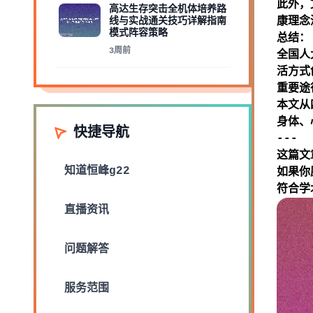
此外，
高达生存突击全机体培养路
线与实战通关技巧详解指南
康理念
模式阵容策略
总结：
3周前
全国人
活方式
重要途
本文从
身体、
快捷导航
---
这篇文
知道
恒峰g22
如果你
符合学
直播资讯
问题解答
服务范围