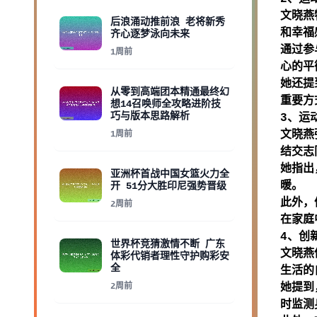
文晓燕
后浪涌动推前浪 老将新秀
和幸福
齐心逐梦泳向未来
通过参
1周前
心的平
她还提
从零到高端团本精通最终幻
重要方
想14召唤师全攻略进阶技
巧与版本思路解析
3、运
文晓燕
1周前
结交志
她指出
亚洲杯首战中国女篮火力全
暖。
开 51分大胜印尼强势晋级
此外，
2周前
在家庭
4、创
世界杯竞猜激情不断 广东
文晓燕
体彩代销者理性守护购彩安
全
生活的
2周前
她提到
时监测