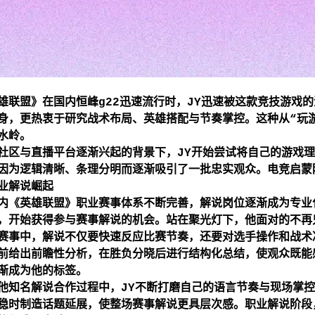
雄联盟》在国内
恒峰g22
迅速流行时，JY迅速被这款竞技游戏
身，更热衷于研究战术布局、英雄搭配与节奏掌控。这种从“玩游
水岭。
社区与直播平台逐渐兴起的背景下，JY开始尝试将自己的游戏
因为逻辑清晰、条理分明而逐渐吸引了一批忠实观众。电竞启蒙
业解说崛起
内《英雄联盟》职业赛事体系不断完善，解说岗位逐渐成为专业
，开始获得参与赛事解说的机会。站在聚光灯下，他面对的不再
赛事中，解说不仅要快速反应比赛节奏，还要对选手操作和战术
前给出前瞻性分析，在胜负分晓后进行结构化总结，使观众既能
渐成为他的标签。
他知名解说合作过程中，JY不断打磨自己的语言节奏与现场掌
稳时制造话题延展，使整场赛事解说更具层次感。职业解说阶段