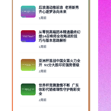
后浪涌动推前浪 老将新秀
齐心逐梦泳向未来
1周前
从零到高端团本精通最终幻
想14召唤师全攻略进阶技
巧与版本思路解析
1周前
亚洲杯首战中国女篮火力全
开 51分大胜印尼强势晋级
2周前
世界杯竞猜激情不断 广东
体彩代销者理性守护购彩安
全
2周前