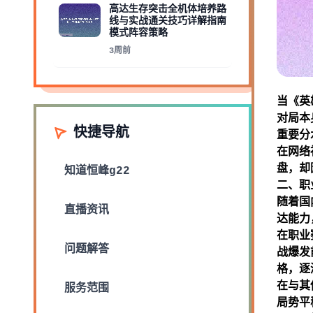
高达生存突击全机体培养路
线与实战通关技巧详解指南
模式阵容策略
3周前
当《英
对局本
快捷导航
重要分
在网络
盘，却
知道
恒峰g22
二、职
随着国
直播资讯
达能力
在职业
问题解答
战爆发
格，逐
在与其
服务范围
局势平