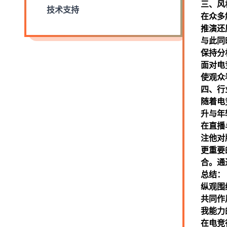
三、风
技术支持
在众多
推演还
与此同
保持分
面对电
使观众
四、行
随着电
升与年
在直播
注他对
更重要
合。通
总结：
纵观围
共同作
我能力
在电竞