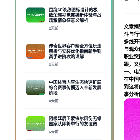
围绕CF杀敌图标设计的极
致荣耀视觉震撼新体验与战
场激情象征意义解析
文章摘
2天前
斗与行
多线开
传奇世界客户端全方位玩法
与观众
解析与安装优化指南新手到
高手进阶攻略详解
职业突
跟，又
3天前
一、电
在中国
中国体育内容生态快速扩展
到这将
综合赛事传播迈入全新发展
阶段
事分析
4天前
阿根廷后卫蒙铁尔因伤无缘
国家队即将举行的友谊赛
6天前