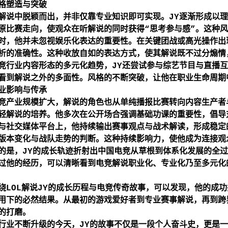
格塑造与突破
解说中脱颖而出，并非仅靠专业知识即可实现。JY逐渐形成以
原比赛走向，使观众在听解说的同时获得“思考参与感”。这种
时，他并未忽视娱乐化表达的重要性。在关键团战或高光操作出
析的准确性。这种收放自如的表达方式，使其解说既不过分煽情
竞行业内容形态的多元化趋势，JY还尝试参与综艺节目与直播
看到解说之外的多面性。风格的不断突破，让他在职业生命周期
业影响与传承
竞产业规模扩大，解说的角色也从单纯播报比赛转向内容生产者
轻解说的培养。他多次在公开场合强调基础功课的重要性，倡导
与社交媒体平台上，他持续输出赛事观点与战术解读，形成稳定
版本变化与战队走势的判断。这种持续影响力，使他成为连接观
的是，JY的成长轨迹折射出中国电竞从草根到体系化发展的全
过他的经历，可以清晰看到电竞解说职业化、专业化乃至多元化
绕LOL解说JY的成长历程与电竞传奇故事，可以发现，他的成
用下的必然结果。从最初的游戏爱好者到专业赛事解说，再到跨
的打磨。
行业不断升级的今天，JY的故事不仅是一段个人奋斗史，更是